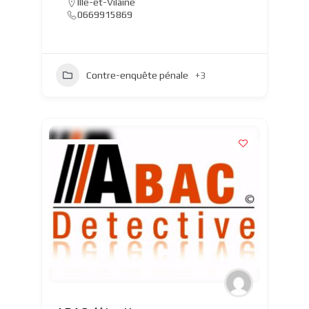
Ille-et-Vilaine
0669915869
Contre-enquête pénale
+3