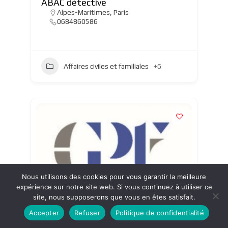
ABAC détective
Alpes-Maritimes
,
Paris
0684860586
Affaires civiles et familiales
+6
Nous utilisons des cookies pour vous garantir la meilleure
expérience sur notre site web. Si vous continuez à utiliser ce
site, nous supposerons que vous en êtes satisfait.
Accepter
Refuser
Politique de confidentialité