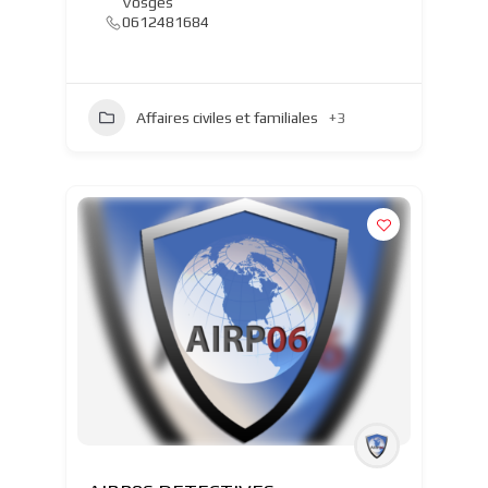
Vosges
0612481684
Affaires civiles et familiales
+3