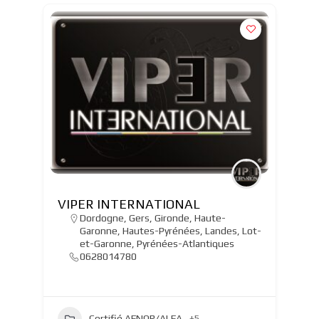
VIPER INTERNATIONAL
Dordogne
,
Gers
,
Gironde
,
Haute-
Garonne
,
Hautes-Pyrénées
,
Landes
,
Lot-
et-Garonne
,
Pyrénées-Atlantiques
0628014780
Certifié AFNOR/ALFA
+5