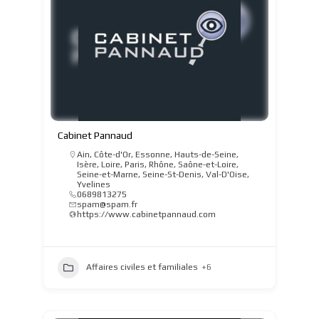
Cabinet Pannaud
Ain
,
Côte-d'Or
,
Essonne
,
Hauts-de-Seine
,
Isère
,
Loire
,
Paris
,
Rhône
,
Saône-et-Loire
,
Seine-et-Marne
,
Seine-St-Denis
,
Val-D'Oise
,
Yvelines
0689813275
spam@spam.fr
https://www.cabinetpannaud.com
Affaires civiles et familiales
+6