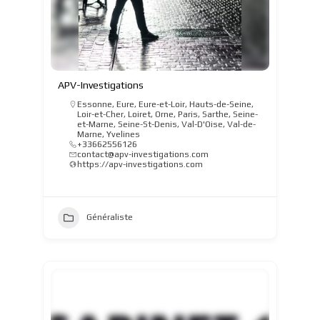
APV-Investigations
Essonne
,
Eure
,
Eure-et-Loir
,
Hauts-de-Seine
,
Loir-et-Cher
,
Loiret
,
Orne
,
Paris
,
Sarthe
,
Seine-
et-Marne
,
Seine-St-Denis
,
Val-D'Oise
,
Val-de-
Marne
,
Yvelines
+33662556126
contact@apv-investigations.com
https://apv-investigations.com
Généraliste