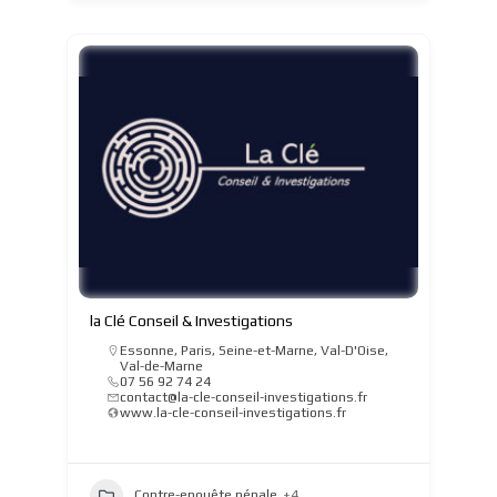
la Clé Conseil & Investigations
Essonne
,
Paris
,
Seine-et-Marne
,
Val-D'Oise
,
Val-de-Marne
07 56 92 74 24
contact@la-cle-conseil-investigations.fr
www.la-cle-conseil-investigations.fr
Contre-enquête pénale
+4