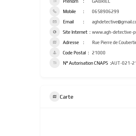
Prénom
GABRIEL
Mobile
0658906299
Email
aghdetective@gmail.
Site Internet
www.agh-detective-pr
Adresse
Rue Pierre de Couberti
Code Postal
21000
N° Autorisation CNAPS
AUT-021-2
Carte