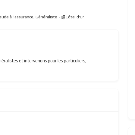
aude à l'assurance
,
Généraliste
Côte-d'Or
néralistes et intervenons pour les particuliers,