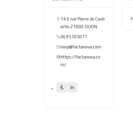
N
14 E rue Pierre de Coub
ertin 21000 DIJON
0695705071
riorp@factanova.com
https://factanova.co
m/