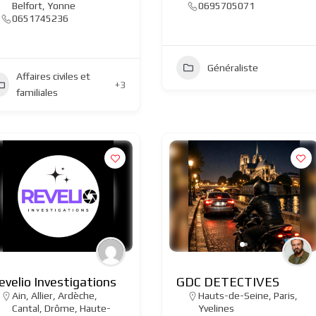
Belfort
,
Yonne
0695705071
0651745236
Généraliste
Affaires civiles et
+3
familiales
evelio Investigations
GDC DETECTIVES
Ain
,
Allier
,
Ardèche
,
Hauts-de-Seine
,
Paris
,
Cantal
,
Drôme
,
Haute-
Yvelines