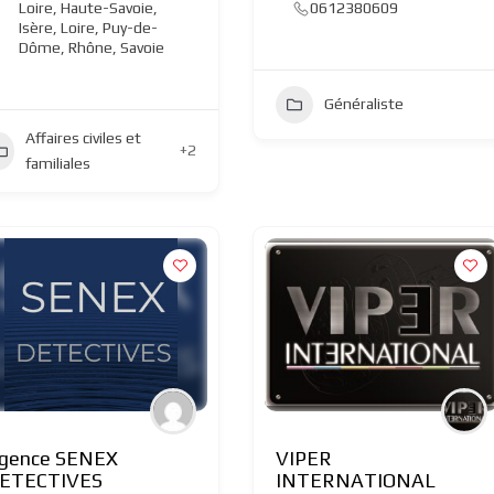
Loire
,
Haute-Savoie
,
0612380609
Isère
,
Loire
,
Puy-de-
Dôme
,
Rhône
,
Savoie
Généraliste
Affaires civiles et
+2
familiales
gence SENEX
VIPER
ETECTIVES
INTERNATIONAL