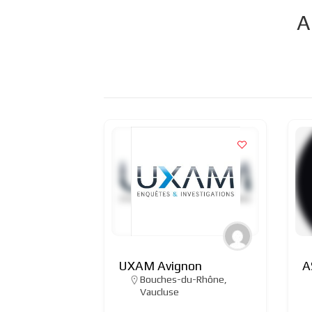
A
UXAM Avignon
A
Bouches-du-Rhône
,
Vaucluse