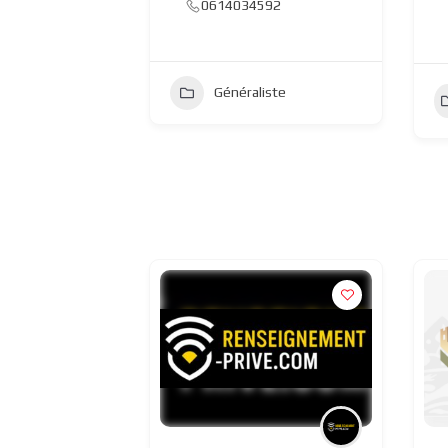
0614034592
Généraliste