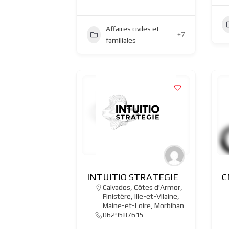
Affaires civiles et
+7
familiales
INTUITIO STRATEGIE
C
Calvados
,
Côtes d'Armor
,
Finistère
,
Ille-et-Vilaine
,
Maine-et-Loire
,
Morbihan
0629587615