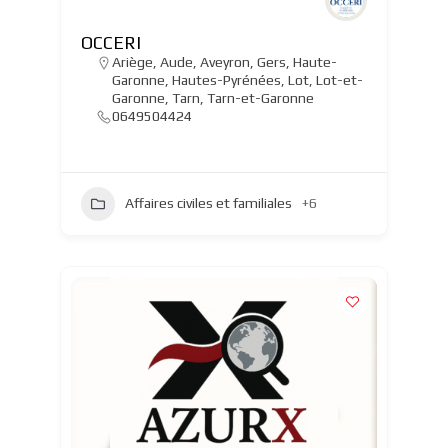
OCCERI
Ariège
,
Aude
,
Aveyron
,
Gers
,
Haute-
Garonne
,
Hautes-Pyrénées
,
Lot
,
Lot-et-
Garonne
,
Tarn
,
Tarn-et-Garonne
0649504424
Affaires civiles et familiales
+6