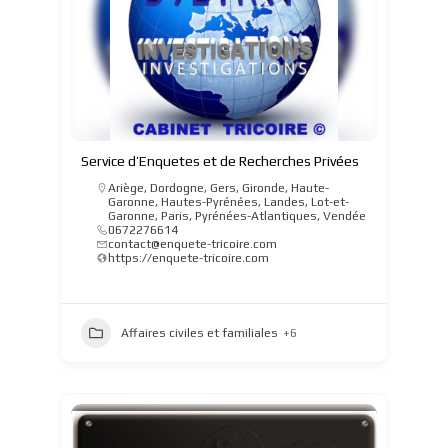
Service d’Enquetes et de Recherches Privées
Ariège
,
Dordogne
,
Gers
,
Gironde
,
Haute-
Garonne
,
Hautes-Pyrénées
,
Landes
,
Lot-et-
Garonne
,
Paris
,
Pyrénées-Atlantiques
,
Vendée
0672276614
contact@enquete-tricoire.com
https://enquete-tricoire.com
Affaires civiles et familiales
+6