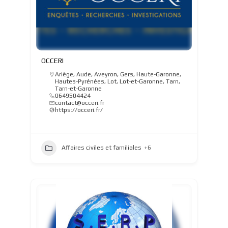
OCCERI
Ariège
,
Aude
,
Aveyron
,
Gers
,
Haute-Garonne
,
Hautes-Pyrénées
,
Lot
,
Lot-et-Garonne
,
Tarn
,
Tarn-et-Garonne
0649504424
contact@occeri.fr
https://occeri.fr/
Affaires civiles et familiales
+6