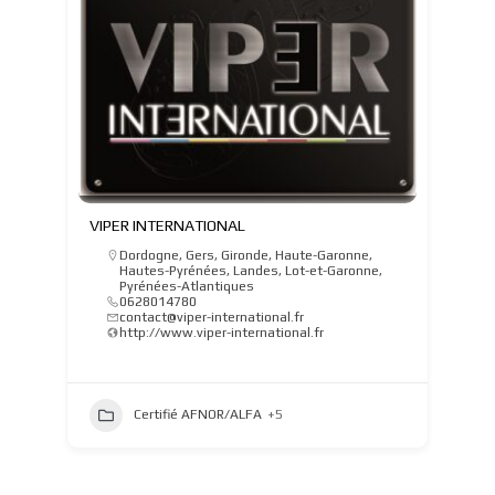
VIPER INTERNATIONAL
Dordogne
,
Gers
,
Gironde
,
Haute-Garonne
,
Hautes-Pyrénées
,
Landes
,
Lot-et-Garonne
,
Pyrénées-Atlantiques
0628014780
contact@viper-international.fr
http://www.viper-international.fr
Certifié AFNOR/ALFA
+5