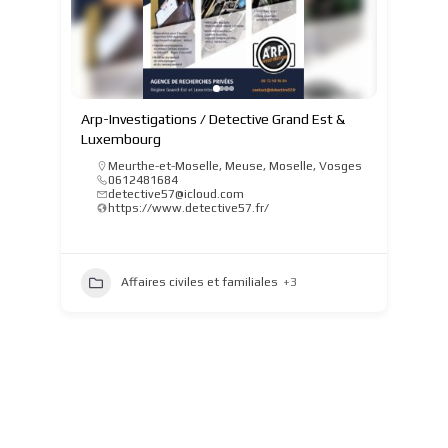
Arp-Investigations / Detective Grand Est &
Luxembourg
Meurthe-et-Moselle
,
Meuse
,
Moselle
,
Vosges
0612481684
detective57@icloud.com
https://www.detective57.fr/
Affaires civiles et familiales
+3