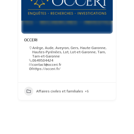
OCCERI
Ariège
,
Aude
,
Aveyron
,
Gers
,
Haute-Garonne
,
Hautes-Pyrénées
,
Lot
,
Lot-et-Garonne
,
Tarn
,
Tarn-et-Garonne
0649504424
contact@occeri.fr
https://occeri.fr/
Affaires civiles et familiales
+6