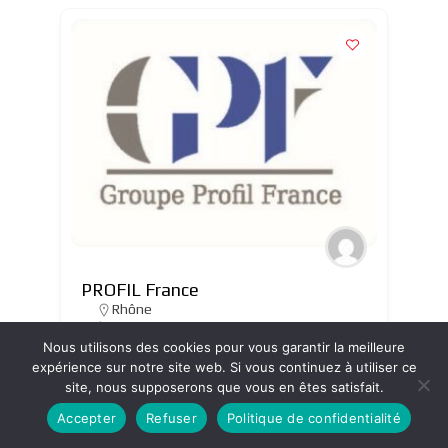
PROFIL France
Rhône
0478056666
Nous utilisons des cookies pour vous garantir la meilleure
expérience sur notre site web. Si vous continuez à utiliser ce
site, nous supposerons que vous en êtes satisfait.
Affaires civiles et familiales
+4
Accepter
Refuser
Politique de confidentialité