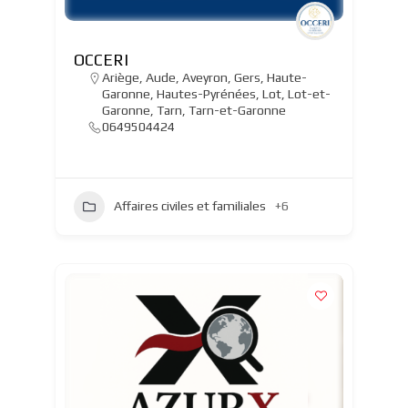
OCCERI
Ariège
,
Aude
,
Aveyron
,
Gers
,
Haute-
Garonne
,
Hautes-Pyrénées
,
Lot
,
Lot-et-
Garonne
,
Tarn
,
Tarn-et-Garonne
0649504424
Affaires civiles et familiales
+6