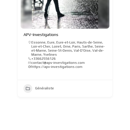
APV-Investigations
Essonne
,
Eure
,
Eure-et-Loir
,
Hauts-de-Seine
,
Loir-et-Cher
,
Loiret
,
Orne
,
Paris
,
Sarthe
,
Seine-
et-Marne
,
Seine-St-Denis
,
Val-D'Oise
,
Val-de-
Marne
,
Yvelines
+33662556126
contact@apv-investigations.com
https://apv-investigations.com
Généraliste