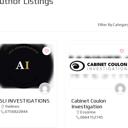
uthor Listings
Filter By Categor
SLI INVESTIGATIONS
Cabinet Coulon
Investigation
Yvelines
0756822844
Essonne
0664152745