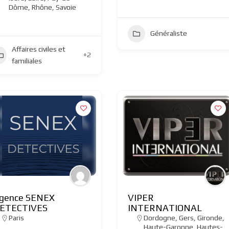
Dôme
,
Rhône
,
Savoie
Généraliste
Affaires civiles et
+2
familiales
gence SENEX
VIPER
ETECTIVES
INTERNATIONAL
Paris
Dordogne
,
Gers
,
Gironde
,
Haute-Garonne
,
Hautes-