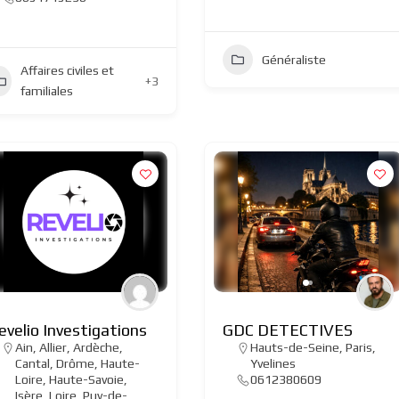
Généraliste
Affaires civiles et
+3
familiales
evelio Investigations
GDC DETECTIVES
Ain
,
Allier
,
Ardèche
,
Hauts-de-Seine
,
Paris
,
Cantal
,
Drôme
,
Haute-
Yvelines
Loire
,
Haute-Savoie
,
0612380609
Isère
,
Loire
,
Puy-de-