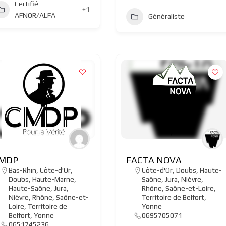
Certifié
+1
AFNOR/ALFA
Généraliste
MDP
FACTA NOVA
Bas-Rhin
,
Côte-d'Or
,
Côte-d'Or
,
Doubs
,
Haute-
Doubs
,
Haute-Marne
,
Saône
,
Jura
,
Nièvre
,
Haute-Saône
,
Jura
,
Rhône
,
Saône-et-Loire
,
Nièvre
,
Rhône
,
Saône-et-
Territoire de Belfort
,
Loire
,
Territoire de
Yonne
Belfort
,
Yonne
0695705071
0651745236