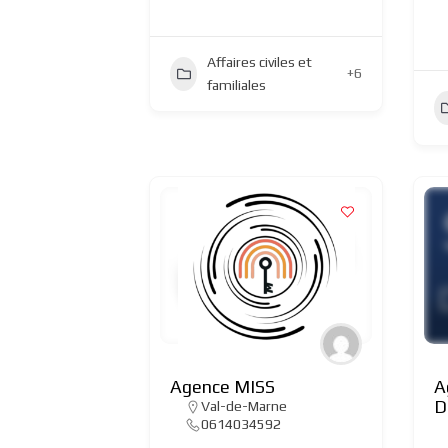
Affaires civiles et
+6
familiales
Agence MISS
A
D
Val-de-Marne
0614034592