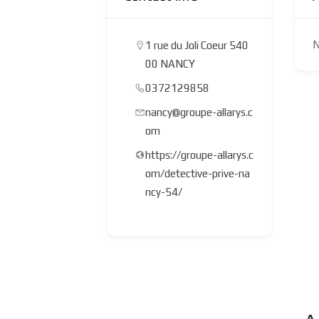
N
1 rue du Joli Coeur 540
00 NANCY
0372129858
nancy@groupe-allarys.c
om
https://groupe-allarys.c
om/detective-prive-na
ncy-54/