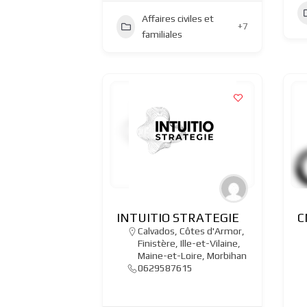
Affaires civiles et
+7
familiales
INTUITIO STRATEGIE
C
Calvados
,
Côtes d'Armor
,
Finistère
,
Ille-et-Vilaine
,
Maine-et-Loire
,
Morbihan
0629587615