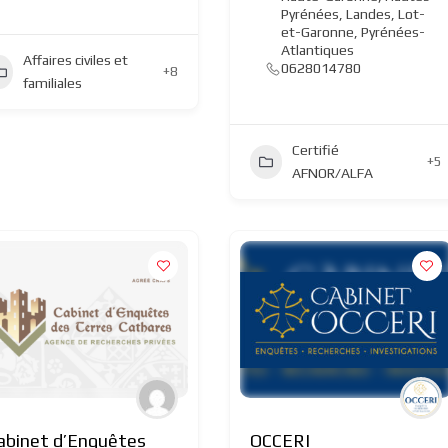
Pyrénées
,
Landes
,
Lot-
et-Garonne
,
Pyrénées-
Atlantiques
Affaires civiles et
0628014780
+8
familiales
Certifié
+5
AFNOR/ALFA
abinet d’Enquêtes
OCCERI