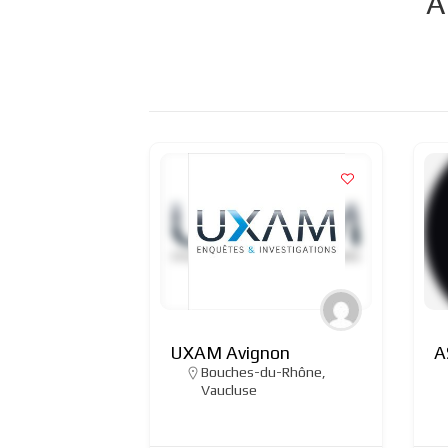
A
UXAM Avignon
A
Bouches-du-Rhône
,
Vaucluse