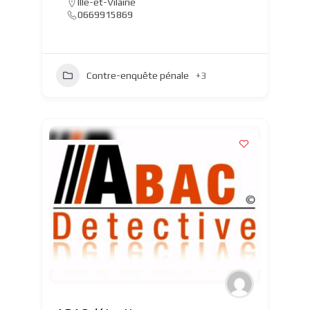
Ille-et-Vilaine
0669915869
Contre-enquête pénale
+3