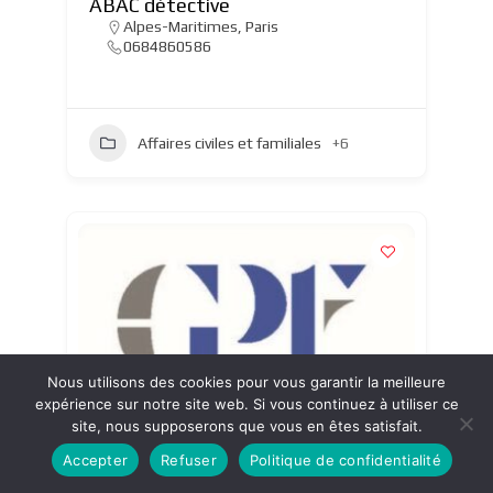
ABAC détective
Alpes-Maritimes
,
Paris
0684860586
Affaires civiles et familiales
+6
Nous utilisons des cookies pour vous garantir la meilleure
expérience sur notre site web. Si vous continuez à utiliser ce
site, nous supposerons que vous en êtes satisfait.
Accepter
Refuser
Politique de confidentialité