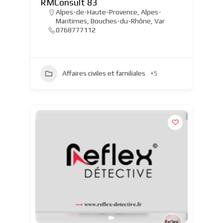
RMConsult 83
Alpes-de-Haute-Provence
,
Alpes-
Maritimes
,
Bouches-du-Rhône
,
Var
0768777112
Affaires civiles et familiales
+5