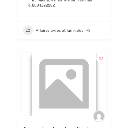
et-Marne
,
Val-de-Marne
,
Yvelines
0684322982
Affaires civiles et familiales
+8