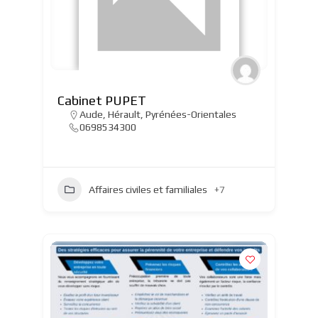
Cabinet PUPET
Aude
,
Hérault
,
Pyrénées-Orientales
0698534300
Affaires civiles et familiales
+7