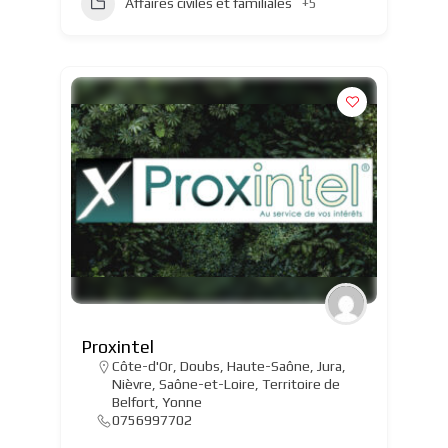
Affaires civiles et familiales
+5
Proxintel
Côte-d'Or
,
Doubs
,
Haute-Saône
,
Jura
,
Nièvre
,
Saône-et-Loire
,
Territoire de
Belfort
,
Yonne
0756997702