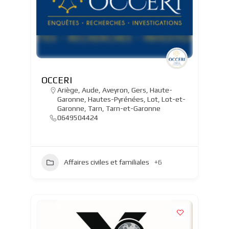
OCCERI
Ariège
,
Aude
,
Aveyron
,
Gers
,
Haute-
Garonne
,
Hautes-Pyrénées
,
Lot
,
Lot-et-
Garonne
,
Tarn
,
Tarn-et-Garonne
0649504424
Affaires civiles et familiales
+6