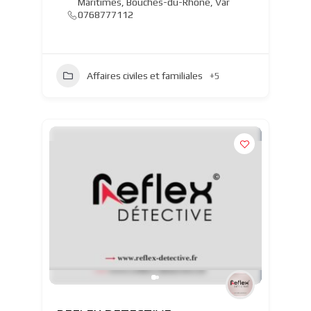
Maritimes
,
Bouches-du-Rhône
,
Var
0768777112
Affaires civiles et familiales
+5