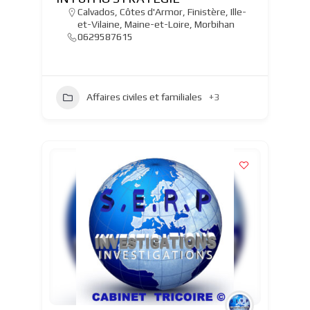
Calvados
,
Côtes d'Armor
,
Finistère
,
Ille-
et-Vilaine
,
Maine-et-Loire
,
Morbihan
0629587615
Affaires civiles et familiales
+3