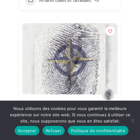
Affaires civiles et familiales
+6
ARTEMIS INVESTIGATIONS
Nous utilisons des cookies pour vous garantir la meilleure
Sarthe
expérience sur notre site web. Si vous continuez à utiliser ce
site, nous supposerons que vous en êtes satisfait.
Accepter
Refuser
Politique de confidentialité