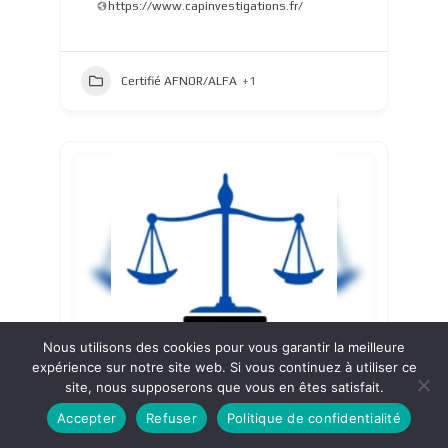
https://www.capinvestigations.fr/
Certifié AFNOR/ALFA
+1
Nous utilisons des cookies pour vous garantir la meilleure
expérience sur notre site web. Si vous continuez à utiliser ce
site, nous supposerons que vous en êtes satisfait.
Concept-Vérité
Accepter
Refuser
Politique de confidentialité
Eure
,
Eure-et-Loir
,
Hauts-de-Seine
,
Paris
,
Val-
D'Oise
,
Yvelines