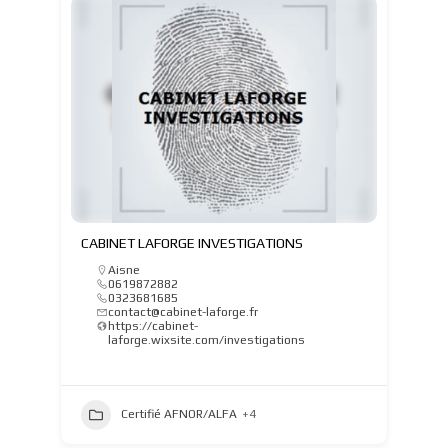
CABINET LAFORGE INVESTIGATIONS
Aisne
0619872882
0323681685
contact@cabinet-laforge.fr
https://cabinet-
laforge.wixsite.com/investigations
Certifié AFNOR/ALFA
+4