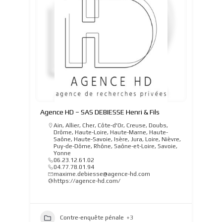
Agence HD – SAS DEBIESSE Henri & Fils
Ain
,
Allier
,
Cher
,
Côte-d'Or
,
Creuse
,
Doubs
,
Drôme
,
Haute-Loire
,
Haute-Marne
,
Haute-
Saône
,
Haute-Savoie
,
Isère
,
Jura
,
Loire
,
Nièvre
,
Puy-de-Dôme
,
Rhône
,
Saône-et-Loire
,
Savoie
,
Yonne
06.23.12.61.02
04.77.78.01.94
maxime.debiesse@agence-hd.com
https://agence-hd.com/
Contre-enquête pénale
+3