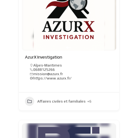
AzurX Investigation
Alpes-Maritimes
0688125266
mission@azurx.fr
https://www.azurx.fr/
Affaires civiles et familiales
+6