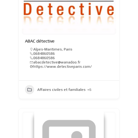
ABAC détective
Alpes-Maritimes
,
Paris
0684860586
0684860586
abacdetective@wanadoo.fr
https://www.detectiveparis.com/
Affaires civiles et familiales
+6