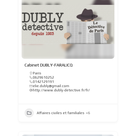
Cabinet DUBLY-FARALICQ
Paris
0629610252
0142129191
elie.dubly@gmail.com
http://www.dubly-detective.fr/fr/
Affaires civiles et familiales
+6