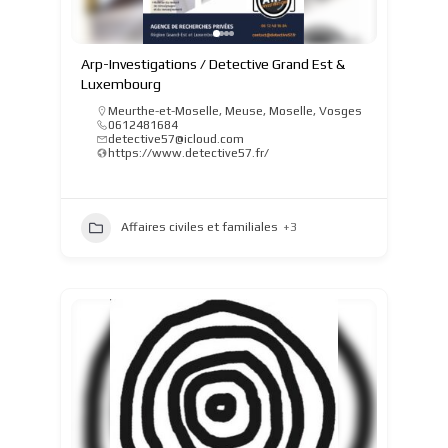
Arp-Investigations / Detective Grand Est &
Luxembourg
Meurthe-et-Moselle
,
Meuse
,
Moselle
,
Vosges
0612481684
detective57@icloud.com
https://www.detective57.fr/
Affaires civiles et familiales
+3