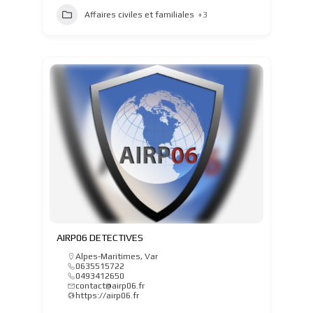
Affaires civiles et familiales
+3
AIRP06 DETECTIVES
Alpes-Maritimes
,
Var
0635515722
0493412650
contact@airp06.fr
https://airp06.fr