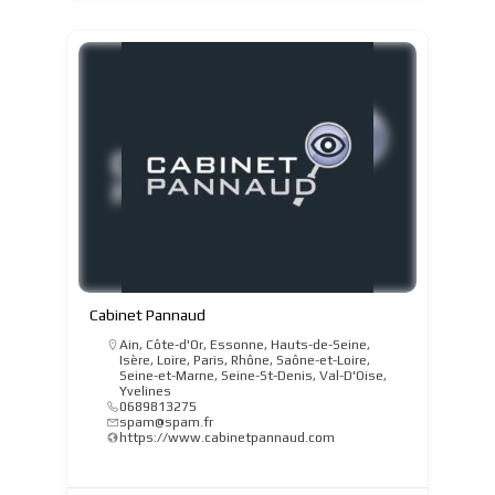
Cabinet Pannaud
Ain
,
Côte-d'Or
,
Essonne
,
Hauts-de-Seine
,
Isère
,
Loire
,
Paris
,
Rhône
,
Saône-et-Loire
,
Seine-et-Marne
,
Seine-St-Denis
,
Val-D'Oise
,
Yvelines
0689813275
spam@spam.fr
https://www.cabinetpannaud.com