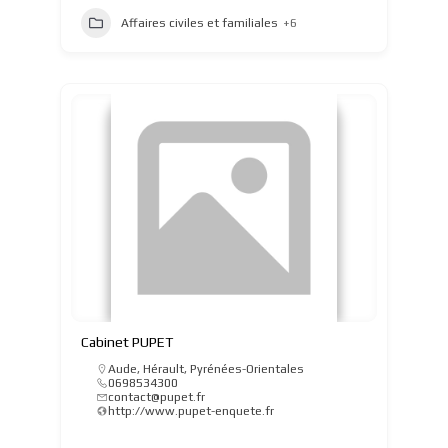
Affaires civiles et familiales
+6
Cabinet PUPET
Aude
,
Hérault
,
Pyrénées-Orientales
0698534300
contact@pupet.fr
http://www.pupet-enquete.fr