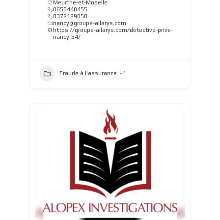
Meurthe-et-Moselle
0650440455
0372129858
nancy@groupe-allarys.com
https://groupe-allarys.com/detective-prive-
nancy-54/
Fraude à l'assurance
+1