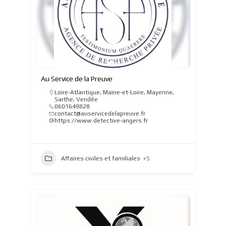
Au Service de la Preuve
Loire-Atlantique
,
Maine-et-Loire
,
Mayenne
,
Sarthe
,
Vendée
0601649828
contact@auservicedelapreuve.fr
https://www.detective-angers.fr
Affaires civiles et familiales
+5