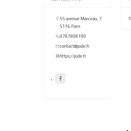
N
55 avenue Marceau, 7
5116 Paris
0787808190
contact@jode.fr
https://jode.fr