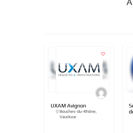
A
UXAM Avignon
S
d
Bouches-du-Rhône
,
Vaucluse