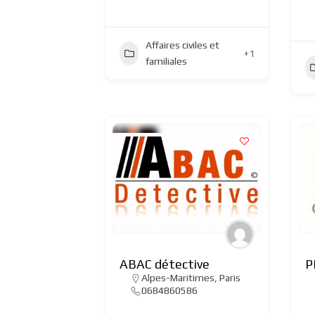
Affaires civiles et
+1
familiales
ABAC détective
P
Alpes-Maritimes
,
Paris
0684860586