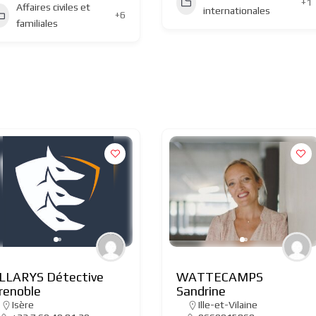
+1
Affaires civiles et
internationales
+6
familiales
LLARYS Détective
WATTECAMPS
renoble
Sandrine
Isère
Ille-et-Vilaine