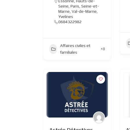
Essonne
,
Hauts-de-
Seine
,
Paris
,
Seine-et-
Marne
,
Val-de-Marne
,
Yvelines
0684322982
Affaires civiles et
+8
familiales
Astrée Détectives –
A