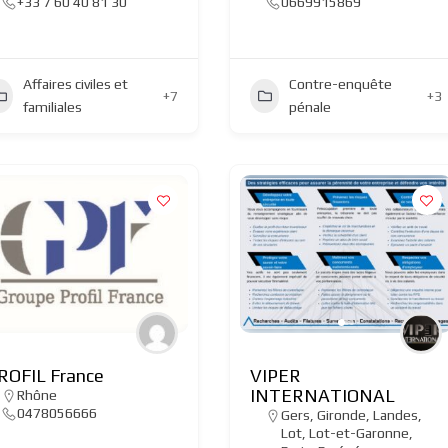
+33 7 60 40 81 30
0669915869
Affaires civiles et
Contre-enquête
+7
+3
familiales
pénale
ROFIL France
VIPER
INTERNATIONAL
Rhône
0478056666
Gers
,
Gironde
,
Landes
,
Lot
,
Lot-et-Garonne
,