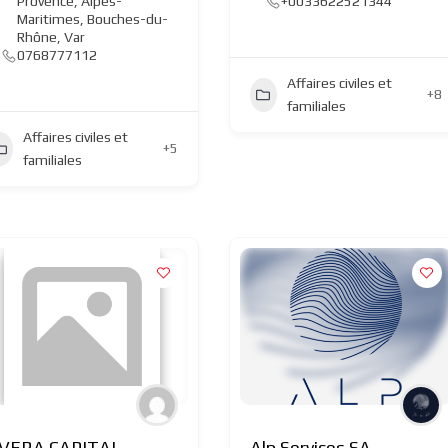
Provence
,
Alpes-
+0033622521344
Maritimes
,
Bouches-du-
Rhône
,
Var
0768777112
Affaires civiles et
+8
familiales
Affaires civiles et
+5
familiales
VERA CAPITAL
Alp Services SA