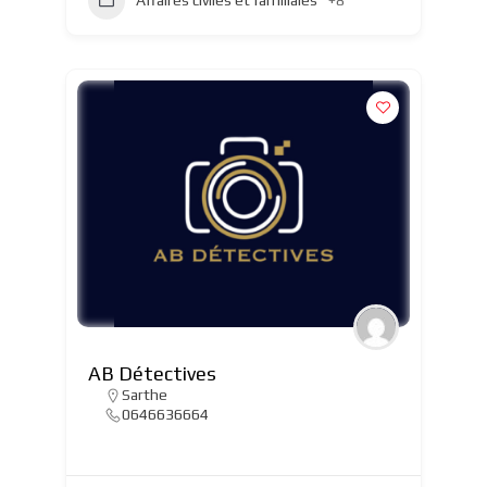
Affaires civiles et familiales
+8
AB Détectives
Sarthe
0646636664