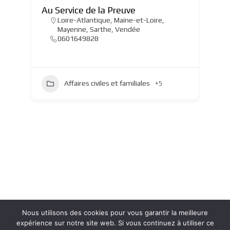
Au Service de la Preuve
Loire-Atlantique
,
Maine-et-Loire
,
Mayenne
,
Sarthe
,
Vendée
0601649828
Affaires civiles et familiales
+5
Nous utilisons des cookies pour vous garantir la meilleure
expérience sur notre site web. Si vous continuez à utiliser ce