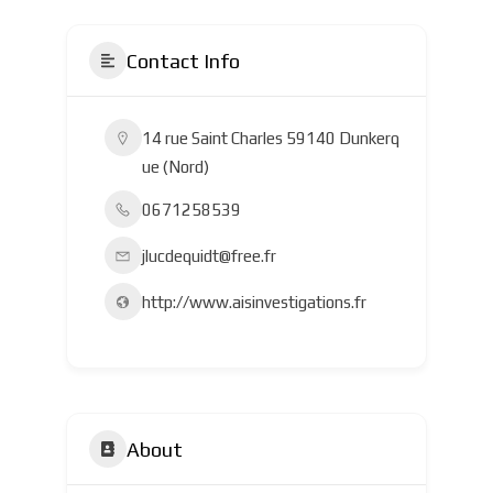
Contact Info
14 rue Saint Charles 59140 Dunkerq
ue (Nord)
0671258539
jlucdequidt@free.fr
http://www.aisinvestigations.fr
About