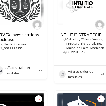
RVEX Investigations
INTUITIO STRATEGIE
oulouse
Calvados
,
Côtes d'Armor
,
Finistère
,
Ille-et-Vilaine
,
Haute-Garonne
Maine-et-Loire
,
Morbihan
0633834355
0629587615
Affaires civiles et
+7
Affaires civiles et
familiales
+3
familiales