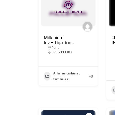
Millenium
C
Investigations
I
Paris
0756993303
Affaires civiles et
+3
familiales