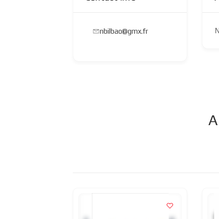
N
nbilbao@gmx.fr
A