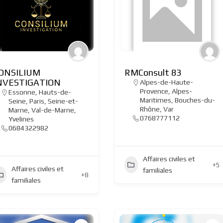
ONSILIUM
RMConsult 83
NVESTIGATION
Alpes-de-Haute-
Provence
,
Alpes-
Essonne
,
Hauts-de-
Maritimes
,
Bouches-du-
Seine
,
Paris
,
Seine-et-
Rhône
,
Var
Marne
,
Val-de-Marne
,
0768777112
Yvelines
0684322982
Affaires civiles et
+5
Affaires civiles et
familiales
+8
familiales