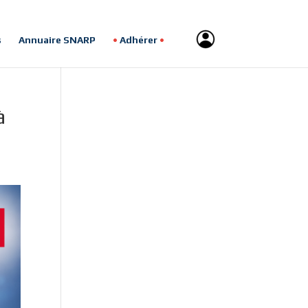
s
Annuaire SNARP
Adhérer
à