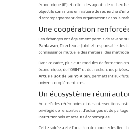
économique (IE) et celles des agents de recherche
objectifs communs en matière de recherche d’info
d’accompagnement des organisations dans la maîtr
Une coopération renforcée
Les échanges ont également permis de revenir sur 
Pahlawan
, Directeur adjoint et responsable des 
connaissance mutuelle des métiers, des méthode
Dans ce cadre, plusieurs modules de formation cro
économique, de l’OSINT et des recherches privé
Artus Huot de Saint-Albin
, permettant aux futu
univers complémentaires.
Un écosystème réuni autou
Au-delà des cérémonies et des interventions inst
privilégié de rencontres, d’échanges et de partag
institutionnels et acteurs économiques.
Cette soirée a été l’occasion de rappeler les liens