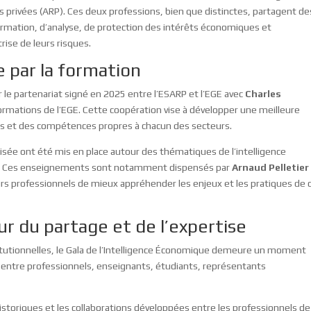
s privées (ARP). Ces deux professions, bien que distinctes, partagent de
rmation, d’analyse, de protection des intérêts économiques et
ise de leurs risques.
 par la formation
le partenariat signé en 2025 entre l’ESARP et l’EGE avec
Charles
formations de l’EGE. Cette coopération vise à développer une meilleure
s et des compétences propres à chacun des secteurs.
isée ont été mis en place autour des thématiques de l’intelligence
es. Ces enseignements sont notamment dispensés par
Arnaud Pelletier
rs professionnels de mieux appréhender les enjeux et les pratiques de 
r du partage et de l’expertise
itutionnelles, le Gala de l’Intelligence Économique demeure un moment
e entre professionnels, enseignants, étudiants, représentants
 historiques et les collaborations développées entre les professionnels de