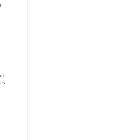
s
et
ces