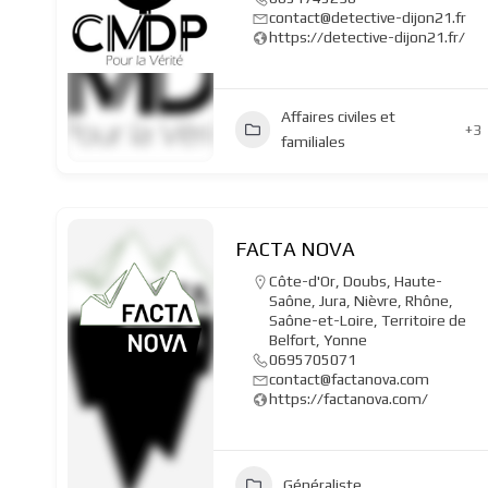
contact@detective-dijon21.fr
https://detective-dijon21.fr/
Affaires civiles et
+3
familiales
FACTA NOVA
Côte-d'Or
,
Doubs
,
Haute-
Saône
,
Jura
,
Nièvre
,
Rhône
,
Saône-et-Loire
,
Territoire de
Belfort
,
Yonne
0695705071
contact@factanova.com
https://factanova.com/
Généraliste