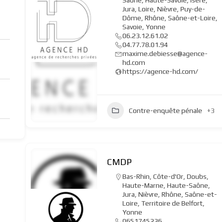
Saône
,
Haute-Savoie
,
Isère
,
Jura
,
Loire
,
Nièvre
,
Puy-de-
Dôme
,
Rhône
,
Saône-et-Loire
,
Savoie
,
Yonne
06.23.12.61.02
04.77.78.01.94
maxime.debiesse@agence-
hd.com
https://agence-hd.com/
Contre-enquête pénale
+3
CMDP
Bas-Rhin
,
Côte-d'Or
,
Doubs
,
Haute-Marne
,
Haute-Saône
,
Jura
,
Nièvre
,
Rhône
,
Saône-et-
Loire
,
Territoire de Belfort
,
Yonne
0651745236