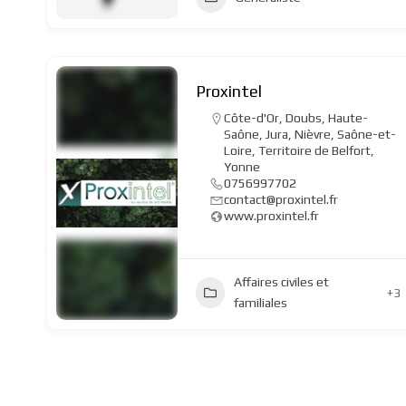
Proxintel
Côte-d'Or
,
Doubs
,
Haute-
Saône
,
Jura
,
Nièvre
,
Saône-et-
Loire
,
Territoire de Belfort
,
Yonne
0756997702
contact@proxintel.fr
www.proxintel.fr
Affaires civiles et
+3
familiales