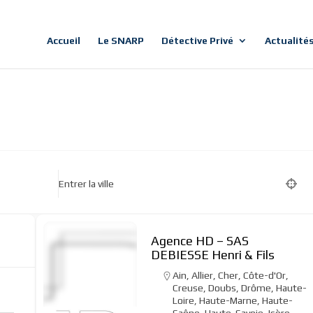
Accueil
Le SNARP
Détective Privé
Actualité
Entrer la ville
Agence HD – SAS
DEBIESSE Henri & Fils
Ain
,
Allier
,
Cher
,
Côte-d'Or
,
Creuse
,
Doubs
,
Drôme
,
Haute-
Loire
,
Haute-Marne
,
Haute-