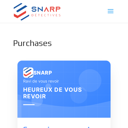
Purchases
SNARP
Ravi de vous revoir
HEUREUX DE VOUS
REVOIR