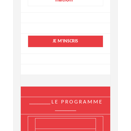
JE M'INSCRIS
________ L E P R O G R A M M E
________