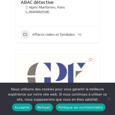
ABAC détective
Alpes-Maritimes
,
Paris
0684860586
Affaires civiles et familiales
+6
Nous utilisons des cookies pour vous garantir la meilleure
expérience sur notre site web. Si vous continuez à utiliser ce
site, nous supposerons que vous en êtes satisfait.
Accepter
Refuser
Politique de confidentialité