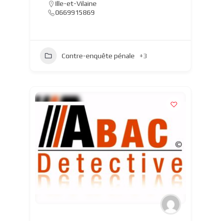
Ille-et-Vilaine
0669915869
Contre-enquête pénale
+3